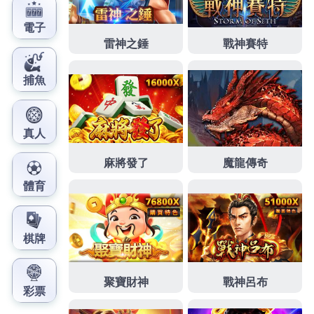
富
閱讀全文
遊
娛
樂
城
RG富遊提供真人視訊
能
滿
模式，讓玩家享有接近
足
真實賭場遊戲體驗
您
的
作者:
ap_admin
發佈日期:
2025 年 6 月 26 日
需
求，
RG富遊擁有豐富多元的優惠活動，分類清晰，方便玩
帶
家…
來
無
RG
閱讀全文
限
富
樂
遊