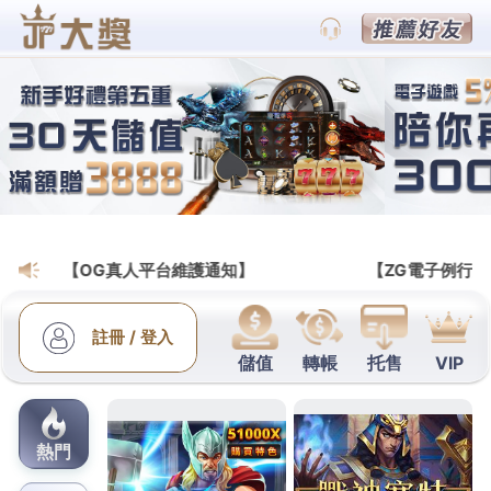
《富遊娛樂城》RG娛樂官方網站
開
啟
資
主
要
搜尋
訊
選
首頁
»
RG富遊內含多種新的電子遊戲,以及更多豐富大
單
搜尋
欄
獎等您喔
近期文章
輕鬆上手無負擔！富遊娛樂城新手玩家必讀的快速致富指南
RG富遊內含多種新的
Rg娛樂好友推薦拿獎金！分享快樂還能賺取被動收入
電子遊戲,以及更多豐富
終結不出金黑網！富遊娛樂城誠信經營建立玩家好口碑
零時差極速儲值！Rg娛樂多元支付讓你玩樂不中斷
大獎等您喔
富遊娛樂城專注細節，為你打造最完美的線上博弈王國
作者:
ap_admin
發佈日期:
2025 年 6 月 19 日
RG富遊
由一群熱愛遊戲、專注研發及運營行銷的專業
近期留言
營運團隊所組成，秉持著創新、用心的經營理念，能
尚無留言可供顯示。
從中擇其所愛，其中包含百家樂、龍虎、21點等豐富