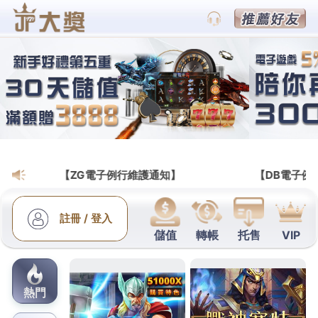
《富遊娛樂城》RG娛樂官方網站
開
啟
資
主
要
搜尋
訊
選
首頁
»
智慧與膽識的巔峰對決！來Rg娛樂城與全台高
單
搜尋
欄
手一決高下
近期文章
輕鬆上手無負擔！富遊娛樂城新手玩家必讀的快速致富指南
智慧與膽識的巔峰對
Rg娛樂好友推薦拿獎金！分享快樂還能賺取被動收入
決！來Rg娛樂城與全台
終結不出金黑網！富遊娛樂城誠信經營建立玩家好口碑
零時差極速儲值！Rg娛樂多元支付讓你玩樂不中斷
高手一決高下
富遊娛樂城專注細節，為你打造最完美的線上博弈王國
作者:
ap_admin
發佈日期:
2026 年 5 月 15 日
真正的強者，總是渴望更強大的對手與更寬廣的舞
近期留言
台，
Rg娛樂城
作為全台玩家的聚集地，匯聚了來自各
尚無留言可供顯示。
路的博弈高手與策略大師，不論是在考驗心理素質的