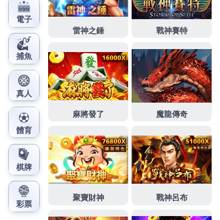
包，我們的優惠活動從不間斷，我們堅信，只有給予
玩家最實質的回饋，才能建立長久信賴的合作關係，
別再尋找其他條件苛刻、流水要求過高的平台了，富
遊娛樂城給您最誠意、最容易達標的流水限制，讓您
輕鬆出金無壓力！
分類:
富遊娛樂城
上一篇文章
智慧與膽識的巔峰對決！來Rg娛樂城與全台高手一決
高下
下一篇文章
Rg娛樂公平公正的誠信硬道理！第三方權威認證的安
心守護