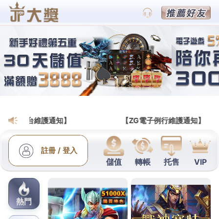
《富遊娛樂城》RG娛樂官方網站
開
啟
資
主
要
搜尋
訊
選
首頁
»
用智慧在牌桌上征服世界！富遊娛樂城線上棋
單
搜尋
欄
牌熱血對戰等您加入
近期文章
輕鬆上手無負擔！富遊娛樂城新手玩家必讀的快速致富指南
用智慧在牌桌上征服世
Rg娛樂好友推薦拿獎金！分享快樂還能賺取被動收入
界！富遊娛樂城線上棋
終結不出金黑網！富遊娛樂城誠信經營建立玩家好口碑
零時差極速儲值！Rg娛樂多元支付讓你玩樂不中斷
牌熱血對戰等您加入
富遊娛樂城專注細節，為你打造最完美的線上博弈王國
作者:
ap_admin
發佈日期:
2026 年 5 月 9 日
撲克與麻將的魅力，在於那是智力、心理素質與策略
近期留言
的極致博弈，如果你是一位熱愛思考、渴望在牌桌上
尚無留言可供顯示。
展現身手的博弈高手，那麼
富遊娛樂城
的線上棋牌大