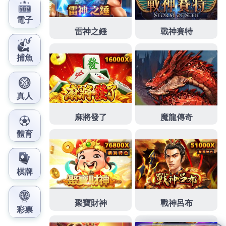
玩家在娛樂城的第一步都是輕鬆且愉快的。
分類:
Rg娛樂
上一篇文章
玩家真實好評認證！富遊娛樂城用實力寫下零負評奇
蹟
下一篇文章
全天候專業客服在線，富遊娛樂城提供最溫暖的陪伴