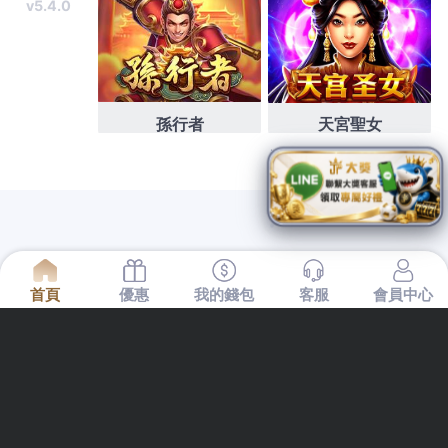
思維
富遊娛樂城是台灣娛樂城排行前幾名的線上娛樂城，穩定的出金口碑、
24/7的線上客服、最好玩的娛樂城遊戲都在這裡，你還在等什麼!!