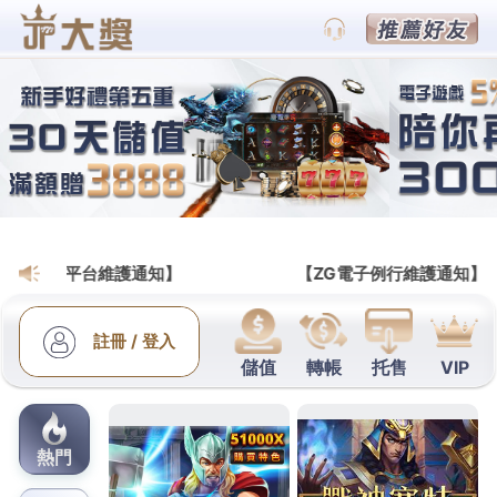
《富遊娛樂城》RG娛樂官方網站
開
啟
資
主
要
搜尋
訊
選
首頁
»
富遊娛樂城多款線上遊戲供您選擇真正讓您享
單
搜尋
欄
受全方位無間隔的多樣化需求
近期文章
輕鬆上手無負擔！富遊娛樂城新手玩家必讀的快速致富指南
富遊娛樂城多款線上遊
Rg娛樂好友推薦拿獎金！分享快樂還能賺取被動收入
戲供您選擇真正讓您享
終結不出金黑網！富遊娛樂城誠信經營建立玩家好口碑
零時差極速儲值！Rg娛樂多元支付讓你玩樂不中斷
受全方位無間隔的多樣
富遊娛樂城專注細節，為你打造最完美的線上博弈王國
化需求
作者:
ap_admin
發佈日期:
2025 年 11 月 10 日
近期留言
尚無留言可供顯示。
富遊娛樂城
提供給您真人百家樂、輪盤、骰寶等遊戲
任你玩，提供運動彩國際盤口投注，樂透539私盤賠