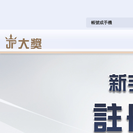
《富遊娛樂城》RG
首頁
»
R
娛樂官方網站
RG富遊娛樂城是台灣線上娛樂城的首選，特色
在於保證出金和豐富的優惠體驗金。RG富遊提
供多元的線上博弈遊戲，老虎機、真人百家
樂、體育投注等，註冊即享高額獎金。
Rg娛樂城
Rg娛樂城ptt
Rg娛樂城試玩
RG富遊員會免費註冊
RG富遊實名認證教學
保證出金娛樂城推薦