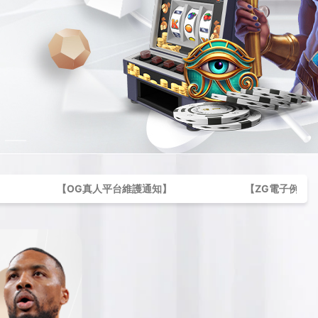
下一篇文章
享受遊戲的樂趣舆體驗