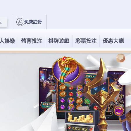
中獲得
趣
日
家的需求，提供真實
支援，提供NBA、
等多種玩運彩經典賽
最方便，誠摯邀請您的