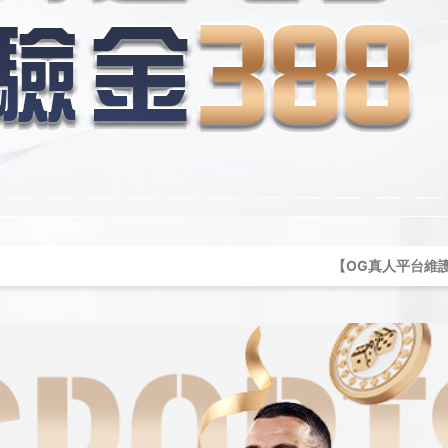
安卓(Android)及IOS用戶造訪網頁問題，穩定性做到行業最佳
分類:
娛樂城
上一篇文章
網站第一篇文章
《富遊娛樂城》RG