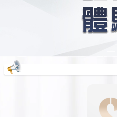
娛樂城體驗金
富遊娛樂城評價
首頁
資
搜尋
訊
搜
尋
欄
近期文章
輕鬆上手無負擔！富遊娛樂城新手玩家必讀的
快速致富指南
Rg娛樂好友推薦拿獎金！分享快樂還能賺取被
動收入
終結不出金黑網！富遊娛樂城誠信經營建立玩
家好口碑
零時差極速儲值！Rg娛樂多元支付讓你玩樂不
中斷