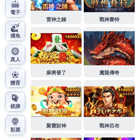
的遊戲選項、先進的安全機制以及即時全面的客服提
升玩家遊戲體驗。最受玩家歡迎的原因是其賠率相當
具有競爭力，賠率高於業界平均水準，無論是頂級賽
事、傳統的賽事，富遊娛樂城玩家都能在娛樂城下注
並且獲得最佳投資報酬率。
分類:
富遊娛樂城
上一篇文章
RG富遊為客戶提供最公平與安全的遊戲內容
下一篇文章
RG富遊不出門也彷彿親臨現場的絕佳體驗