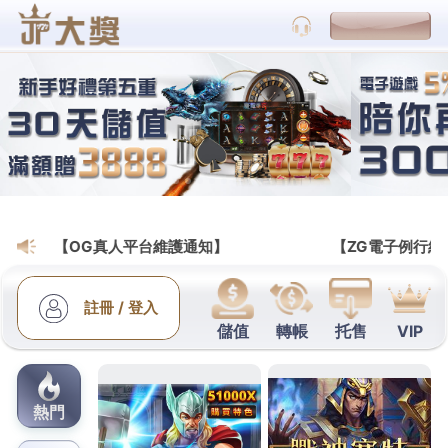
《富遊娛樂城》RG娛樂官方網站
開
啟
資
主
要
搜尋
訊
選
首頁
»
富遊娛樂城讓您遊戲無煩惱，是您最貼心的小
單
搜尋
欄
幫手
近期文章
輕鬆上手無負擔！富遊娛樂城新手玩家必讀的快速致富指南
富遊娛樂城讓您遊戲無
Rg娛樂好友推薦拿獎金！分享快樂還能賺取被動收入
煩惱，是您最貼心的小
終結不出金黑網！富遊娛樂城誠信經營建立玩家好口碑
零時差極速儲值！Rg娛樂多元支付讓你玩樂不中斷
幫手
富遊娛樂城專注細節，為你打造最完美的線上博弈王國
作者:
ap_admin
發佈日期:
2025 年 9 月 30 日
富遊娛樂城
嚴選數款相當出色的遊戲，主要以電子遊
近期留言
戲為主，因此熱愛電子遊戲，如老虎機、捕魚機的玩
尚無留言可供顯示。
家，往往會優先選擇本娛樂城，藉由創新技術、嶄新